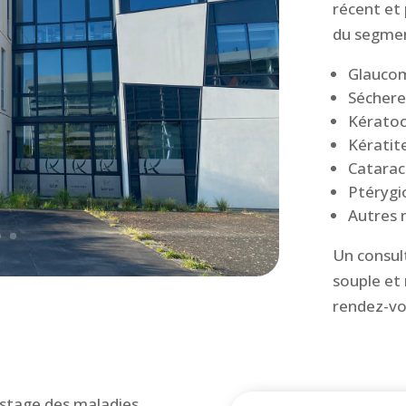
récent et
du segment
Glauco
Séchere
Kérato
Kératit
Catarac
Ptérygi
Autres 
Un consult
souple et 
rendez-vo
pistage des maladies