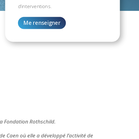
d’interventions.
Me renseigner
a Fondation Rothschild.
 de Caen o
ù elle a d
éveloppé l
’
activit
é de