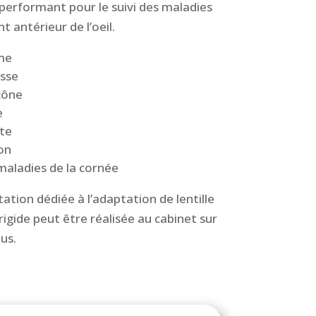
 performant pour le suivi des maladies
 antérieur de l’oeil.
me
sse
cône
e
te
on
maladies de la cornée
ation dédiée à l’adaptation de lentille
rigide peut être réalisée au cabinet sur
us.